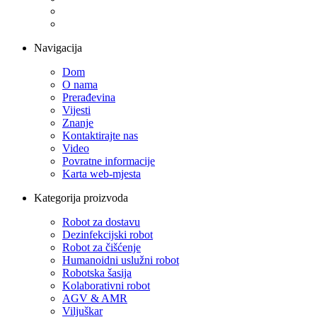
Navigacija
Dom
O nama
Prerađevina
Vijesti
Znanje
Kontaktirajte nas
Video
Povratne informacije
Karta web-mjesta
Kategorija proizvoda
Robot za dostavu
Dezinfekcijski robot
Robot za čišćenje
Humanoidni uslužni robot
Robotska šasija
Kolaborativni robot
AGV & AMR
Viljuškar