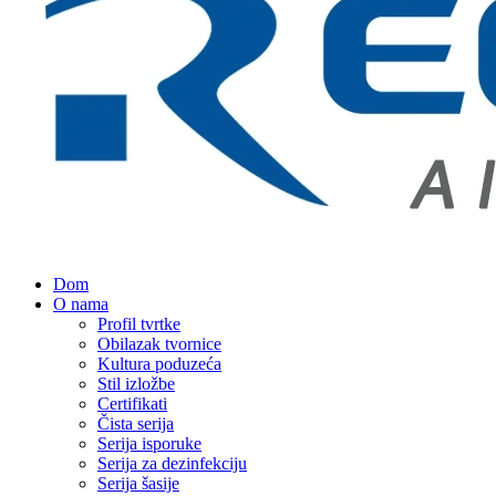
Dom
O nama
Profil tvrtke
Obilazak tvornice
Kultura poduzeća
Stil izložbe
Certifikati
Čista serija
Serija isporuke
Serija za dezinfekciju
Serija šasije