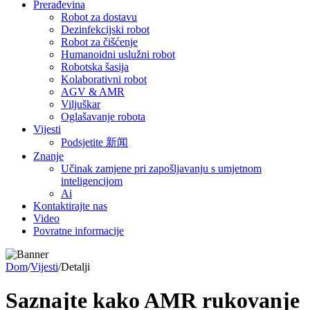
Prerađevina
Robot za dostavu
Dezinfekcijski robot
Robot za čišćenje
Humanoidni uslužni robot
Robotska šasija
Kolaborativni robot
AGV & AMR
Viljuškar
Oglašavanje robota
Vijesti
Podsjetite 新闻
Znanje
Učinak zamjene pri zapošljavanju s umjetnom
inteligencijom
Ai
Kontaktirajte nas
Video
Povratne informacije
Dom
/
Vijesti
/
Detalji
Saznajte kako AMR rukovanje