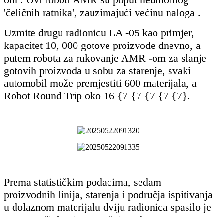
'čeličnih ratnika', zauzimajući većinu naloga .
Uzmite drugu radionicu LA -05 kao primjer,
kapacitet 10, 000 gotove proizvode dnevno, a
putem robota za rukovanje AMR -om za slanje
gotovih proizvoda u sobu za starenje, svaki
automobil može premjestiti 600 materijala, a
Robot Round Trip oko 16 {7 {7 {7 {7 {7}.
Prema statističkim podacima, sedam
proizvodnih linija, starenja i područja ispitivanja
u dolaznom materijalu dviju radionica spasilo je