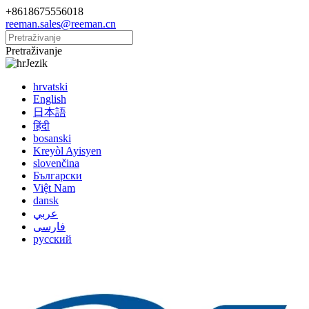
+8618675556018
reeman.sales@reeman.cn
Pretraživanje
Jezik
hrvatski
English
日本語
हिंदी
bosanski
Kreyòl Ayisyen
slovenčina
Български
Việt Nam
dansk
عربي
فارسی
русский