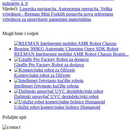
industrije 4. 0
Sljedeći:
Laserska navigacija. Autonomna operacija. Velika
vrijednost - Reeman Mini Forklift postavlja novu referentnu
vrijednost za upravljanje pametnim materijalima
Mogli biste i voljeti
REEMAN Inteligentni mobilni AMR Robot Chassis Bearin...
Giraffe Pro Factory Robot za dostavu
Komercijalni robot za čišćenje
Intellignet četvrtasto kućište robota
Daljinski upravljač UVC dezinfekcijski robot
Uslužni robot komercijalne bolnice Humanoid
Pošaljite upit